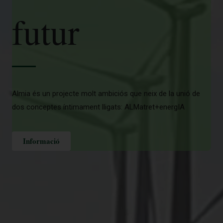
futur
Almia és un projecte molt ambiciós que neix de la unió de
dos conceptes íntimament lligats: ALMatret+energIA
Informació