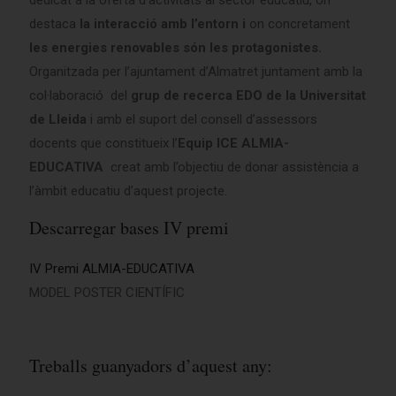
dedicat a la oferta d’activitats al sector educatiu, on
destaca
la interacció amb l’entorn i
on concretament
les energies renovables són les protagonistes.
Organitzada per l’ajuntament d’Almatret juntament amb la
col·laboració del
grup de recerca EDO de la Universitat
de Lleida
i amb el suport del consell d’assessors
docents que constitueix l’
Equip ICE ALMIA-
EDUCATIVA
creat amb l’objectiu de donar assistència a
l’àmbit educatiu d’aquest projecte.
Descarregar bases IV premi
IV Premi ALMIA-EDUCATIVA
MODEL POSTER CIENTÍFIC
Treballs guanyadors d’aquest any: