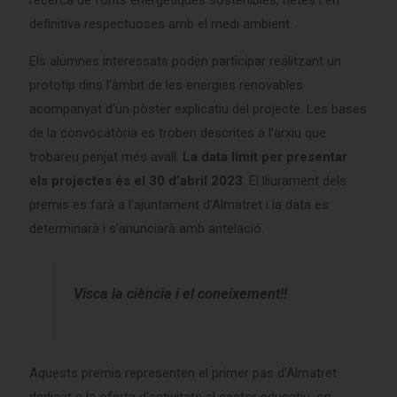
recerca de fonts energètiques sostenibles, netes i en
definitiva respectuoses amb el medi ambient.
Els alumnes interessats poden participar realitzant un
prototip dins l’àmbit de les energies renovables
acompanyat d’un pòster explicatiu del projecte. Les bases
de la convocatòria es troben descrites a l’arxiu que
trobareu penjat més avall.
La data límit per presentar
els projectes és el 30 d’abril 2023
. El lliurament dels
premis es farà a l’ajuntament d’Almatret i la data es
determinarà i s’anunciarà amb antelació.
Visca la ciència i el coneixement!!
Aquests premis representen el primer pas d’Almatret