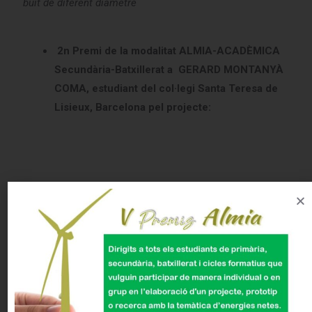
buit de diferent diàmetre
2n Premi de la modalitat ALMIA-ACADÈMICA
Secundària-Batxillerat a GERARD MONTANYÀ
COMA, estudiant del col·legi Santa Teresa de
Lisieux, Barcelona pel projecte:
Construint amb enginy
2n Premi de la modalitat ALMIA-ACADÈMICA
Secundària-Batxillerat a JOAN PAU BUSQUET
VINUEZA, estudiant de l’Institut Joan
Mercader, Òdena pel projecte: