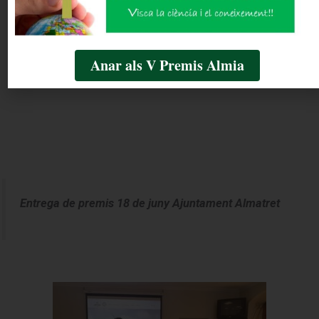
KART SENSE PISTONS.
Anar als V Premis Almia
L’aposta de la tecnologia decantada al kart elèctric
Entrega de premis 18 de juny Ajuntament Almatret